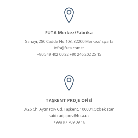
FUTA Merkez/Fabrika
Sanayi, 280 Cadde No:103, 32200 Merkez/Isparta
info@futa.com.tr
+90 549 402 00 32 +90 246 202 25 15
TAŞKENT PROJE OFİSİ
3/26 Ch. Aytmatov Cd. Taşkent, 100084,Özbekistan
said.radjapov@futa.uz
+998 97 709 09 16